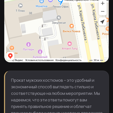
Прокат мужских костюмов – это удобный и
экономичный способ выглядеть стильно и
соответствующе на любом мероприятии. Мы
надеемся, что эти ответы помогут вам
принять правильное решение и облегчат